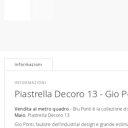
Vai
all'inizio
della
galleria
di
immagini
Informazioni
INFORMAZIONI
Piastrella Decoro 13 - Gio Po
Vendita al metro quadro
- Blu Ponti è la collezione 
Maio
. Piastrella Decoro 13
Gio Ponti, fautore dell’industrial design e grande estimat