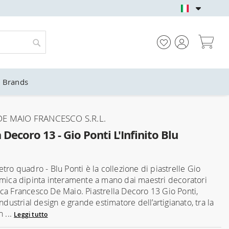
NEGOZIO UFFICIALE 
Car
Cerca
Brands
E MAIO FRANCESCO S.R.L.
a Decoro 13 - Gio Ponti L'Infinito Blu
tro quadro - Blu Ponti è la collezione di piastrelle Gio
amica dipinta interamente a mano dai maestri decoratori
ca Francesco De Maio. Piastrella Decoro 13 Gio Ponti,
industrial design e grande estimatore dell’artigianato, tra la
n ...
Leggi tutto