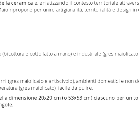
della ceramica
e, enfatizzando il contesto territoriale attravers
io ripropone per unire artigianalità, territorialità e design in 
o (bicottura e cotto fatto a mano) e industriale (gres maiolicato 
rni (gres maiolicato e antiscivolo), ambienti domestici e non d
eratura (gres maiolicato), facile da pulire.
nella dimensione 20x20 cm (o 53x53 cm) ciascuno per un to
ngole.