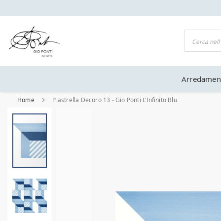
UFFICIALE GIO PONTI
Cerca
Arredamen
Home
Piastrella Decoro 13 - Gio Ponti L'Infinito Blu
Vai
alla
fine
della
galleria
di
immagini