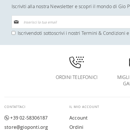
Iscriviti alla nostra Newsletter e scopri il mondo di Gio P
Iscriviti
alla
nostra
Iscrivendoti sottoscrivi i nostri
Termini & Condizioni
e 
Newsletter:
ORDINI TELEFONICI
MIGL
GA
CONTATTACI
IL MIO ACCOUNT
+39 02-58306187
Account
store@gioponti.org
Ordini