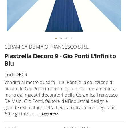
Vai
CERAMICA DE MAIO FRANCESCO S.R.L.
all'inizio
Piastrella Decoro 9 - Gio Ponti L'Infinito
della
Blu
galleria
di
Cod: DEC9
immagini
Vendita al metro quadro - Blu Ponti è la collezione di
piastrelle Gio Ponti in ceramica dipinta interamente a
mano dai maestri decoratori della Ceramica Francesco
De Maio. Gio Ponti, fautore dell’industrial design e
grande estimatore dell’artigianato, tra la fine degli anni
’50 e gli inizi d ...
Leggi tutto
DISPONIBILITA'