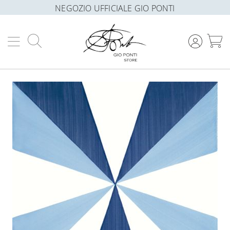
NEGOZIO UFFICIALE GIO PONTI
Cerca
C
Vai
alla
fine
della
galleria
di
immagini