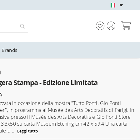
NEGOZIO UFFICIALE 
Car
Cerca
Brands
l
gera Stampa - Edizione Limitata
A
zzata in occasione della mostra "Tutto Ponti. Gio Ponti
er", in programma al Musée des Arts Decoratifs di Parigi. In
usiva presso il Musée des Arts Decoratifs e Gio Ponti Store
3,3x50 su carta Museum Etching cm 42 x 59,4 Una carta
le d ...
Leggi tutto