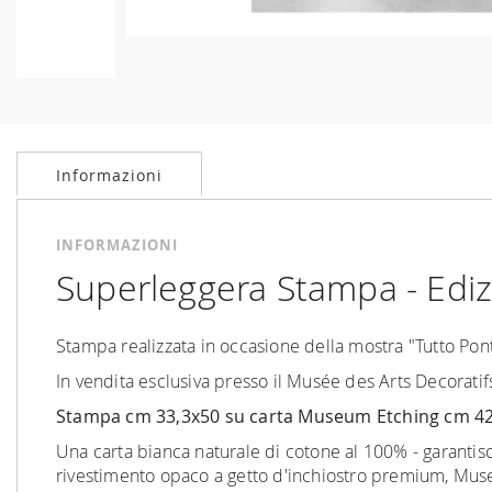
Vai
all'inizio
della
galleria
Informazioni
di
immagini
INFORMAZIONI
Superleggera Stampa - Ediz
Stampa realizzata in occasione della mostra "Tutto Pont
In vendita esclusiva presso il Musée des Arts Decoratif
Stampa cm 33,3x50 su carta Museum Etching cm 42
Una carta bianca naturale di cotone al 100% - garantisce
rivestimento opaco a getto d'inchiostro premium, Museu