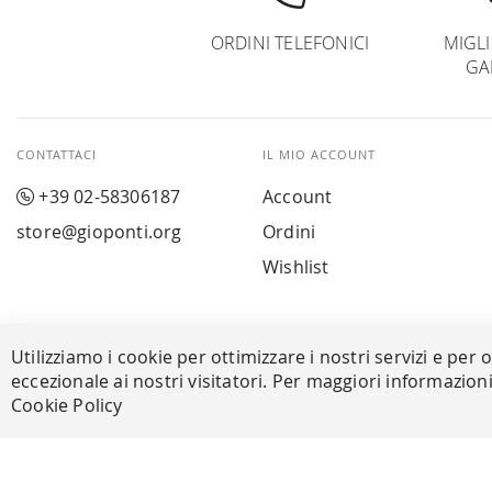
ORDINI TELEFONICI
MIGL
GA
CONTATTACI
IL MIO ACCOUNT
+39 02-58306187
Account
store@gioponti.org
Ordini
Wishlist
Utilizziamo i cookie per ottimizzare i nostri servizi e per 
eccezionale ai nostri visitatori. Per maggiori informazion
© Powered by MAV Arreda s.r.l. | P.IVA IT05919160969
Corso Lodi, 2 | Milano - pec mavarreda@pec.it
Cookie Policy