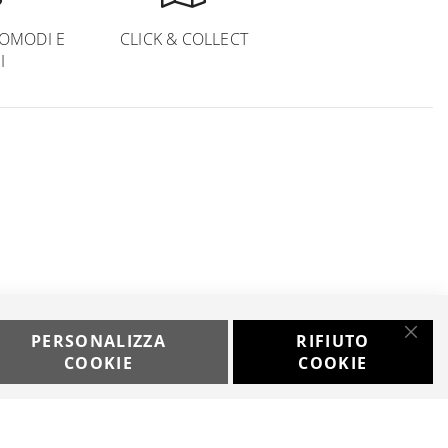
OMODI E
CLICK & COLLECT
I
PERSONALIZZA
RIFIUTO
Chiu
Developed with
COOKIE
COOKIE
by
DF Solution