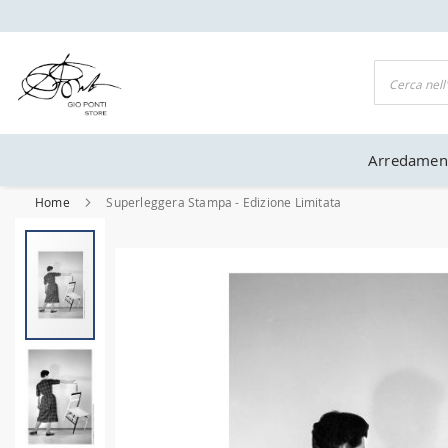
UFFICIALE GIO PONTI
Cerca
Arredamen
Home
Superleggera Stampa - Edizione Limitata
Vai
alla
fine
della
galleria
di
immagini