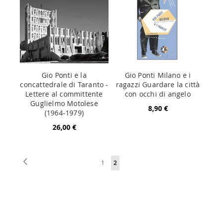
Gio Ponti e la
Gio Ponti Milano e i
concattedrale di Taranto -
ragazzi Guardare la città
Lettere al committente
con occhi di angelo
Guglielmo Motolese
8,90 €
(1964-1979)
26,00 €
Pagina
Pagina
Precedente
Pagina
Attualmente
1
2
stai
leggendo
la
pagina