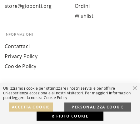
store@gioponti.org
Ordini
Wishlist
INFORMAZIONI
Contattaci
Privacy Policy
Cookie Policy
Utilizziamo i cookie per ottimizzare i nostri servizi e per offrire
Ch
un'esperienza eccezionale ai nostri visitatori. Per maggiori informazioni
puoi leggere la nostra Cookie Policy
© Powered by MAV Arreda s.r.l. | P.IVA IT05919160969
Corso Lodi, 2 | Milano - pec mavarreda@pec.it
ACCETTA COOKIE
PERSONALIZZA COOKIE
RIFIUTO COOKIE
Developed with
by
DF Solution