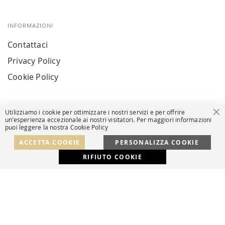
INFORMAZIONI
Contattaci
Privacy Policy
Cookie Policy
Utilizziamo i cookie per ottimizzare i nostri servizi e per offrire
Ch
un'esperienza eccezionale ai nostri visitatori. Per maggiori informazioni
puoi leggere la nostra Cookie Policy
© Powered by MAV Arreda s.r.l. | P.IVA IT05919160969
Corso Lodi, 2 | Milano - pec mavarreda@pec.it
ACCETTA COOKIE
PERSONALIZZA COOKIE
RIFIUTO COOKIE
Developed with
by
DF Solution