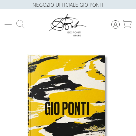
NEGOZIO UFFICIALE GIO PONTI
Cerca
C
Vai
alla
fine
della
galleria
di
immagini