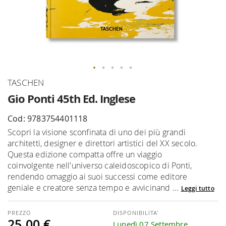
Vai
TASCHEN
all'inizio
Gio Ponti 45th Ed. Inglese
della
galleria
Cod: 9783754401118
di
Scopri la visione sconfinata di uno dei più grandi
immagini
architetti, designer e direttori artistici del XX secolo.
Questa edizione compatta offre un viaggio
coinvolgente nell'universo caleidoscopico di Ponti,
rendendo omaggio ai suoi successi come editore
geniale e creatore senza tempo e avvicinand ...
Leggi tutto
DISPONIBILITA'
25,00 €
Lunedì 07 Settembre