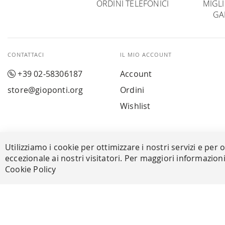
ORDINI TELEFONICI
MIGL
GA
CONTATTACI
IL MIO ACCOUNT
+39 02-58306187
Account
store@gioponti.org
Ordini
Wishlist
Utilizziamo i cookie per ottimizzare i nostri servizi e per 
eccezionale ai nostri visitatori. Per maggiori informazion
© Powered by MAV Arreda s.r.l. | P.IVA IT05919160969
Corso Lodi, 2 | Milano - pec mavarreda@pec.it
Cookie Policy