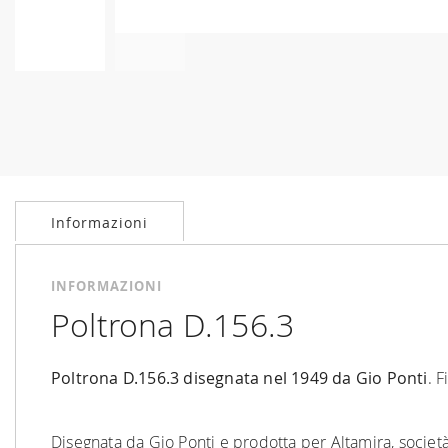
Vai
all'inizio
della
galleria
di
immagini
Informazioni
INFORMAZIONI
Poltrona D.156.3
Poltrona D.156.3 disegnata nel 1949 da Gio Ponti
. F
Disegnata da Gio Ponti e prodotta per Altamira, socie