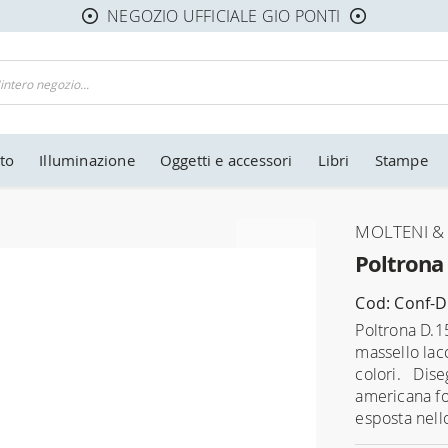
NEGOZIO UFFICIALE GIO PONTI
to
Illuminazione
Oggetti e accessori
Libri
Stampe
MOLTENI & C
Poltrona
Cod: Conf-D
Poltrona D.15
massello lacc
colori. Dise
americana fo
esposta nell