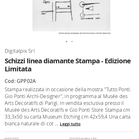
Vai
Digitalpix Srl
all'inizio
Schizzi linea diamante Stampa - Edizione
della
Limitata
galleria
di
Cod: GPP02A
immagini
Stampa realizzata in occasione della mostra "Tutto Ponti.
Gio Ponti Archi-Designer", in programma al Musée des
Arts Decoratifs di Parigi. In vendita esclusiva presso il
Musée des Arts Decoratifs e Gio Ponti Store Stampa cm
33,3x50 su carta Museum Etching cm 42x59,4 Una carta
bianca naturale di cot ...
Leggi tutto
DISPONIBILITA'