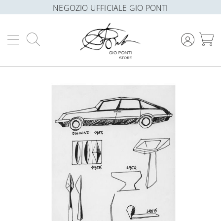
NEGOZIO UFFICIALE GIO PONTI
Cerca
C
Vai
alla
fine
della
galleria
di
immagini