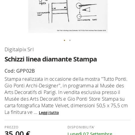
Vai
Digitalpix Srl
all'inizio
Schizzi linea diamante Stampa
della
galleria
Cod: GPP02B
di
Stampa realizzata in occasione della mostra "Tutto Ponti.
immagini
Gio Ponti Archi-Designer", in programma al Musée des
Arts Decoratifs di Parigi. In vendita esclusiva presso il
Musée des Arts Decoratifs e Gio Ponti Store Stampa su
carta fotografica Matte Velvet, dimensioni 50,5 x 75,5 cm
La finitura ve ...
Leggi tutto
DISPONIBILITA'
35,00 €
Lunedì 07 Settembre