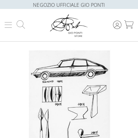
NEGOZIO UFFICIALE GIO PONTI
Cerca
C
Vai
alla
fine
della
galleria
di
immagini