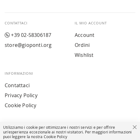
CONTATTACI
IL MIO ACCOUNT
+39 02-58306187
Account
store@gioponti.org
Ordini
Wishlist
INFORMAZIONI
Contattaci
Privacy Policy
Cookie Policy
Utilizziamo i cookie per ottimizzare i nostri servizi e per offrire
Ch
un'esperienza eccezionale ai nostri visitatori. Per maggiori informazioni
puoi leggere la nostra Cookie Policy
© Powered by MAV Arreda s.r.l. | P.IVA IT05919160969