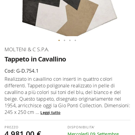
Vai
MOLTENI & C S.P.A.
all'inizio
Tappeto in Cavallino
della
galleria
Cod: G-D.754.1
di
Realizzato in cavallino con inserti in quattro colori
immagini
differenti. Tappeto poligonale realizzato in pelle di
cavallino a più colori sui toni del blu, del bianco e del
beige. Questo tappeto, disegnato originariamente nel
1954, arricchisce oggi la Gio Ponti Collection. Dimensioni:
245 x 250 cm ...
Leggi tutto
DISPONIBILITA'
4.981,00 €
Mercoledì 09 Settembre