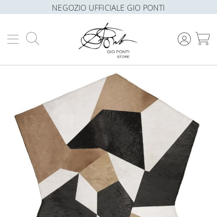
NEGOZIO UFFICIALE GIO PONTI
Cerca
C
Vai
alla
fine
della
galleria
di
immagini