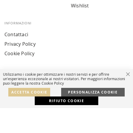
Wishlist
INFORMAZIONI
Contattaci
Privacy Policy
Cookie Policy
Utilizziamo i cookie per ottimizzare i nostri servizi e per offrire
Ch
un'esperienza eccezionale ai nostri visitatori. Per maggiori informazioni
puoi leggere la nostra Cookie Policy
© Powered by MAV Arreda s.r.l. | P.IVA IT05919160969
Corso Lodi, 2 | Milano - pec mavarreda@pec.it
ACCETTA COOKIE
PERSONALIZZA COOKIE
RIFIUTO COOKIE
Developed with
by
DF Solution