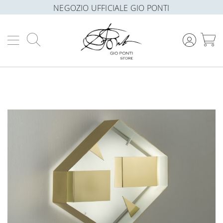
NEGOZIO UFFICIALE GIO PONTI
Cerca
C
Vai
alla
fine
della
galleria
di
immagini