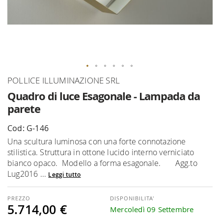
Vai
POLLICE ILLUMINAZIONE SRL
all'inizio
Quadro di luce Esagonale - Lampada da
della
parete
galleria
di
Cod: G-146
immagini
Una scultura luminosa con una forte connotazione
stilistica. Struttura in ottone lucido interno verniciato
bianco opaco. Modello a forma esagonale. Agg.to
Lug2016 ...
Leggi tutto
DISPONIBILITA'
5.714,00 €
Mercoledì 09 Settembre