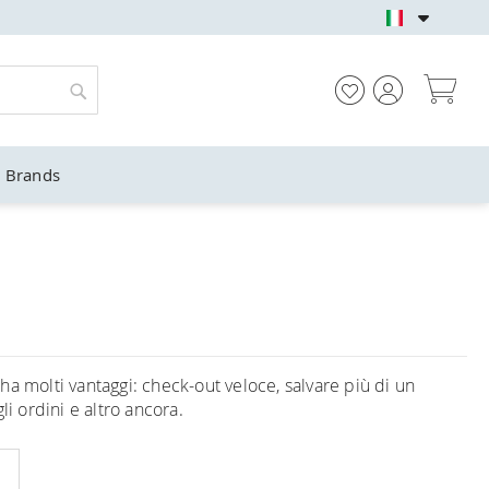
NEGOZIO UFFICIALE 
Car
Cerca
Brands
ha molti vantaggi: check-out veloce, salvare più di un
li ordini e altro ancora.